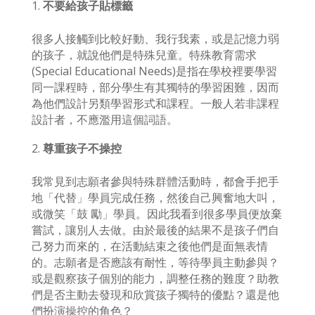
不要給孩子貼標籤
很多人接觸到比較好動、我行我素，或是記憶力弱
的孩子，就說他們是特殊兒童。特殊教育需求
(Special Educational Needs)是指在學校裡要學習
同一課程時，部分學生有其獨特的學習困難，因而
為他們設計另類學習形式和課程。一般人若非課程
設計者，不應濫用這個詞語。
尊重孩子不操控
我常見到志願者參與特殊群體活動時，都會手把手
地「代替」學員完成任務，然後自己興奮地大叫，
或微笑「鼓 勵」學員。因此我看到很多學員便放棄
嘗試，讓別人去做。由於最後的結果不是孩子們自
己努力而來的，在活動結束之後他們是面無表情
的。志願者是否應該有耐性，等待學員主動參與？
或是觀察孩子個別的能力，調整任務的難度？助教
們是否主動去發現和欣賞孩子獨特的優點？還是他
們扮演操控的角色？